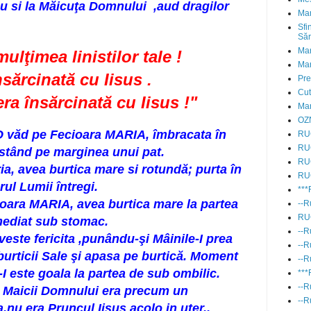
 si la Măicuţa Domnului ,aud dragilor
Mar
Sfi
Săr
Mar
mulţimea linistilor tale !
Mar
sărcinată cu Iisus .
Pre
Cu
a însărcinată cu Iisus !"
Mar
OZN
 O văd pe Fecioara MARIA, îmbracata în
RU
RU
 ,stând pe marginea unui pat.
RU
a, avea burtica mare si rotundă; purta în
RU
ul Lumii întregi.
**
oara MARIA, avea burtica mare la partea
--R
RU
mediat sub stomac.
--R
ste fericita ,punându-şi Mâinile-I prea
--R
 burticii Sale şi apasa pe burtică. Moment
--R
I este goala la partea de sub ombilic.
***
--R
ca Maicii Domnului era precum un
--R
,nu era Pruncul Iisus acolo in uter..