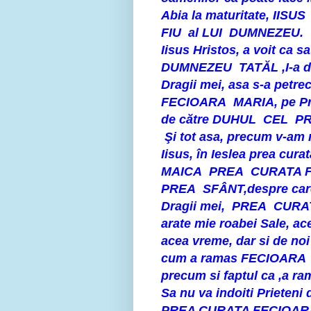
Abia la maturitate, IISU
FIU al LUI DUMNEZEU.
Iisus Hristos, a voit ca s
DUMNEZEU TATĂL ,I-a dat
Dragii mei, asa s-a petre
FECIOARA MARIA, pe Prun
de către DUHUL CEL P
Şi tot asa, precum v-am r
Iisus, în Ieslea prea cura
MAICA PREA CURATA F
PREA SFÂNT,despre care ,
Dragii mei, PREA CURAT
arate mie roabei Sale, ac
acea vreme, dar si de no
cum a ramas FECIOARA MA
precum si faptul ca ,a r
Sa nu va indoiti Prieteni 
PREA CURATA FECIOAR