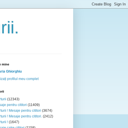
ii.
e mine
ria Ghiorghiu
izați profilul meu complet
rii
turii
(12343)
aje pentru cititori
(11409)
turii ! Mesaje pentru cititori
(3674)
turii ! Mesaje pentru cititori.
(2412)
urii !
(1647)
aje catre cititori
(1158)