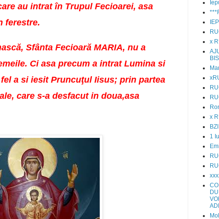
Iep
re au intrat în Trupul Fecioarei, asa
**
n ferestre.
IE
RU
x 
 nască, Sfânta Fecioară MARIA, nu a
AJ
BI
meile. Ci asa precum a intrat Lumina si
Mar
xR
fel a si iesit Pruncuţul Iisus; prin partea
RU
ale, care s-a desfacut in doua,asa
RU
Ro
x 
BZI
1 I
Emi
RU
RU
xxx
CO
DU
VO
AD
Mol