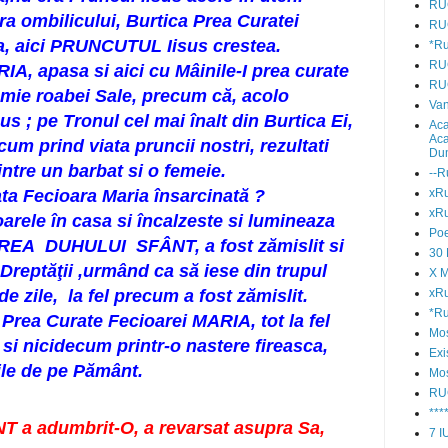
RU
a ombilicului, Burtica Prea Curatei
RU
a, aici PRUNCUTUL Iisus crestea.
*Ru
RU
A, apasa si aici cu Mâinile-I prea curate
RU
a mie roabei Sale, precum că, acolo
Van
us ; pe Tronul cel mai înalt din Burtica Ei,
Aca
Aca
cum prind viata pruncii nostri, rezultati
Du
intre un barbat si o femeie.
--R
a Fecioara Maria însarcinată ?
xRu
xRu
oarele în casa si încalzeste si lumineaza
Poe
TEREA DUHULUI SFÂNT, a fost zămislit si
30
Dreptăţii ,urmând ca să iese din trupul
X M
e zile, la fel precum a fost zămislit.
xR
*Ru
 Prea Curate Fecioarei MARIA, tot la fel
Mos
 si nicidecum printr-o nastere fireasca,
Exi
le de pe Pământ.
Mos
RU
***
 adumbrit-O, a revarsat asupra Sa,
7 I