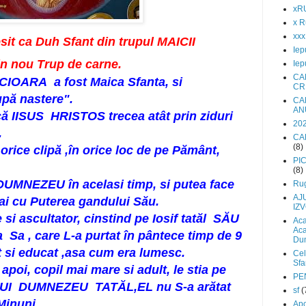
xR
x R
xx
iesit ca Duh Sfant din trupul MAICII
Iep
in nou Trup de carne.
Iep
CA
ECIOARA a fost Maica Sfanta, si
CR
pă nastere".
CA
AN
 ,că IISUS HRISTOS trecea atât prin ziduri
202
.
CA
(8)
orice clipă ,în orice loc de pe Pământ,
PI
(8)
 DUMNEZEU în acelasi timp, si putea face
Rug
AJ
ai cu Puterea gandului Său.
IZ
i ascultator, cinstind pe Iosif tatăl SĂU
Aca
Aca
 Sa , care L-a purtat în pântece timp de 9
Du
ut si educat ,asa cum era lumesc.
Cel
Sfa
poi, copil mai mare si adult, le stia pe
PE
 LUI DUMNEZEU TATĂL,EL nu S-a arătat
sf
(
Minuni .
Apo