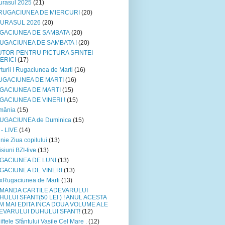
urasul 2025
(21)
*RUGACIUNEA DE MIERCURI
(20)
PURASUL 2026
(20)
GACIUNEA DE SAMBATA
(20)
RUGACIUNEA DE SAMBATA !
(20)
UTOR PENTRU PICTURA SFINTEI
SERICI
(17)
turii ! Rugaciunea de Marti
(16)
UGACIUNEA DE MARTI
(16)
GACIUNEA DE MARTI
(15)
GACIUNEA DE VINERI !
(15)
mânia
(15)
RUGACIUNEA de Duminica
(15)
 - LIVE
(14)
unie Ziua copilului
(13)
siuni BZI-live
(13)
GACIUNEA DE LUNI
(13)
GACIUNEA DE VINERI
(13)
xRugaciunea de Marti
(13)
MANDA CARTILE ADEVARULUI
HULUI SFANT(50 LEI ) ! ANUL ACESTA
M MAI EDITA INCA DOUA VOLUME ALE
EVARULUI DUHULUI SFANT!
(12)
iftele Sfântului Vasile Cel Mare .
(12)