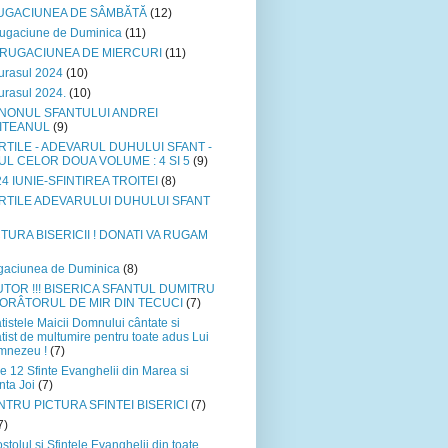
UGACIUNEA DE SÂMBĂTĂ
(12)
ugaciune de Duminica
(11)
xRUGACIUNEA DE MIERCURI
(11)
urasul 2024
(10)
urasul 2024.
(10)
NONUL SFANTULUI ANDREI
ITEANUL
(9)
RTILE - ADEVARUL DUHULUI SFANT -
UL CELOR DOUA VOLUME : 4 SI 5
(9)
4 IUNIE-SFINTIREA TROITEI
(8)
RTILE ADEVARULUI DUHULUI SFANT
CTURA BISERICII ! DONATI VA RUGAM
aciunea de Duminica
(8)
UTOR !!! BISERICA SFANTUL DUMITRU
VORÂTORUL DE MIR DIN TECUCI
(7)
tistele Maicii Domnului cântate si
tist de multumire pentru toate adus Lui
mnezeu !
(7)
e 12 Sfinte Evanghelii din Marea si
nta Joi
(7)
NTRU PICTURA SFINTEI BISERICI
(7)
7)
stolul si Sfintele Evanghelii din toate