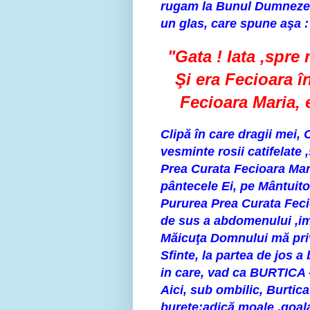
rugam la Bunul Dumnezeu
un glas, care spune aşa :
"Gata ! Iata ,spre 
Şi era Fecioara în
Fecioara Maria, er
Clipă în care dragii mei,
vesminte rosii catifelate
Prea Curata Fecioara Mari
pântecele Ei, pe Mântuitor
Pururea Prea Curata Feci
de sus a abdomenului ,i
Măicuţa Domnului mă prive
Sfinte, la partea de jos a
in care, vad ca BURTICA -
Aici, sub ombilic, Burti
burete;adică moale ,goala