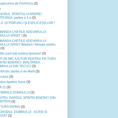
ugacunea de Duminica
(3)
)
NONUL SFANTULUI ANDREI
TEANUL partea a 3 a
(3)
LE 10 PORUNCI ŞI EXPLICAŢIA LOR !
MANDA CARTILE ADEVARULUI
HULUI SFANT !
(3)
MANDA CARTILE ADEVARULUI
ULUI SFANT !Marturii ! Mesaje pentru
(3)
tile sunt sub lumina tiparului!
(3)
TI UN MIC AJUTOR PENTRU PICTURA
NTEI BISERICI- INALTAREA
MNULUI DIN TECUCI
(3)
IA din sfanta zi de Marti
(3)
urasul
(3)
ina faptelor bune
(3)
A 11
(3)
TIMIRILE DOMNULUI
(3)
NTRU GARDUL SFINTEI BISERICI DIN
IVITENI
(3)
CTURA DIVINA
(3)
OHODUL DOMNULUI - SCRIS SI
NTAT
(3)