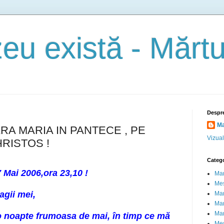
u există - Mărtur
Despr
Ma
RA MARIA IN PANTECE , PE
Vizual
RISTOS !
Catego
7 Mai 2006,ora 23,10 !
Mar
Mes
ei,
Mar
Mar
Mart
,o noapte frumoasa de mai, în timp ce mă
Mes