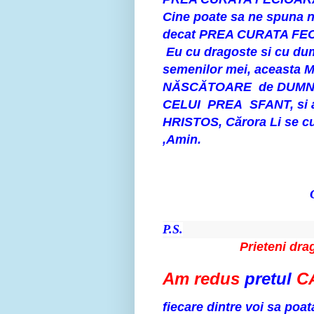
Cine poate sa ne spun
decat PREA CURATA FE
Eu cu dragoste si cu du
semenilor mei, aceasta 
NĂSCĂTOARE de DUMNEZ
CELUI PREA SFANT, si 
HRISTOS, Cărora Li se cuv
,Amin.
Cu dragoste
P.S.
Prieteni dragi
Am redus
pretul
C
fiecare dintre voi sa poa