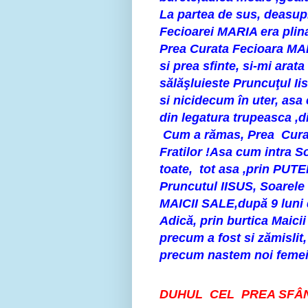
La partea de sus, deasupr
Fecioarei MARIA era plin
Prea Curata Fecioara MARI
si prea sfinte, si-mi arat
sălăşluieste Pruncuţul Iis
si nicidecum în uter, asa 
din legatura trupeasca ,d
Cum a rămas, Prea Curat
Fratilor !Asa cum intra S
toate, tot asa ,prin PU
Pruncutul IISUS, Soarele 
MAICII SALE,după 9 luni d
Adică, prin burtica Maicii
precum a fost si zămislit,
precum nastem noi femei
DUHUL CEL PREA SFÂNT a