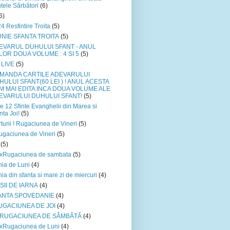
ntele Sărbători
(6)
6)
4 Resfintire Troita
(5)
IUNIE SFANTA TROITA
(5)
EVARUL DUHULUI SFANT - ANUL
LOR DOUA VOLUME : 4 SI 5
(5)
 LIVE
(5)
MANDA CARTILE ADEVARULUI
HULUI SFANT(60 LEI ) ! ANUL ACESTA
M MAI EDITA INCA DOUA VOLUME ALE
EVARULUI DUHULUI SFANT!
(5)
e 12 Sfinte Evanghelii din Marea si
nta Joi!
(5)
turii ! Rugaciunea de Vineri
(5)
gaciunea de Vineri
(5)
(5)
xRugaciunea de sambata
(5)
ia de Luni
(4)
ia din sfanta si mare zi de miercuri
(4)
SII DE IARNA
(4)
ANTA SPOVEDANIE
(4)
UGACIUNEA DE JOI
(4)
xRUGACIUNEA DE SÂMBĂTĂ
(4)
xRugaciunea de Luni
(4)