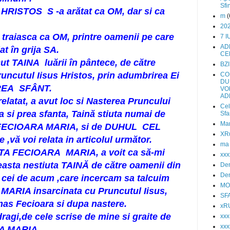
Sfi
S HRISTOS S -a arătat ca OM, dar si ca
m
(
202
a traiasca ca OM, printre oamenii pe care
7 
AD
 în grija SA.
CE
cut TAINA luării în pântece, de către
BZI
cutul Iisus Hristos, prin adumbrirea Ei
CO
DU
REA SFÂNT.
VO
AD
elatat, a avut loc si Nasterea Pruncului
Cel
ta si prea sfanta, Taină stiuta numai de
Sfa
Mar
ECIOARA MARIA, si de DUHUL CEL
XRu
vă voi relata in articolul următor.
ma
A FECIOARA MARIA, a voit ca să-mi
xxx
easta nestiuta TAINĂ de către oamenii din
Den
Den
i cei de acum ,care incercam sa talcuim
MO
RIA insarcinata cu Pruncutul Iisus,
SF
amas Fecioara si dupa nastere.
xR
dragi,de cele scrise de mine si graite de
xx
xxx
A MARIA.