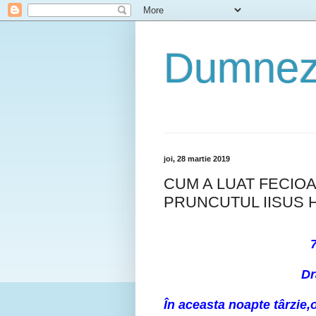
Dumneze
joi, 28 martie 2019
CUM A LUAT FECIOA
PRUNCUTUL IISUS H
Dragii m
În aceasta noapte târzie