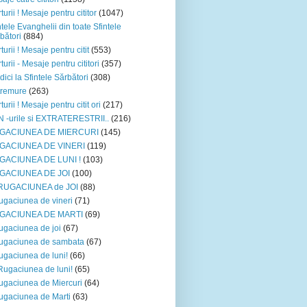
turii ! Mesaje pentru cititor
(1047)
ntele Evanghelii din toate Sfintele
bători
(884)
turii ! Mesaje pentru citit
(553)
turii - Mesaje pentru cititori
(357)
dici la Sfintele Sărbători
(308)
tremure
(263)
turii ! Mesaje pentru citit ori
(217)
 -urile si EXTRATERESTRII..
(216)
GACIUNEA DE MIERCURI
(145)
GACIUNEA DE VINERI
(119)
GACIUNEA DE LUNI !
(103)
GACIUNEA DE JOI
(100)
*RUGACIUNEA de JOI
(88)
ugaciunea de vineri
(71)
GACIUNEA DE MARTI
(69)
ugaciunea de joi
(67)
ugaciunea de sambata
(67)
ugaciunea de luni!
(66)
Rugaciunea de luni!
(65)
ugaciunea de Miercuri
(64)
ugaciunea de Marti
(63)