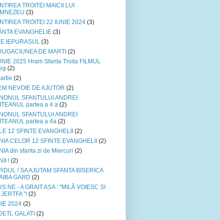
NTIREA TROITEI MAICII LUI
MNEZEU
(3)
NTIREA TROITEI 22 IUNIE 2024
(3)
ÂNTA EVANGHELIE
(3)
NE IEPURASUL
(3)
- RUGACIUNEA DE MARTI
(2)
UNIE 2025 Hram Sfanta Troita FILMUL
reg
(2)
artie
(2)
EM NEVOIE DE AJUTOR
(2)
NONUL SFANTULUI ANDREI
TEANUL partea a 4 a
(2)
NONUL SFANTULUI ANDREI
ITEANUL partea a 4a
(2)
LE 12 SFINTE EVANGHELII
(2)
NIA CELOR 12 SFINTE EVANGHELII
(2)
IA din sfanta zi de Miercuri
(2)
II !
(2)
RDUL ! SA AJUTAM SFANTA BISERICA
 AIBA GARD
(2)
US NE - A GRAIT ASA : "MILĂ VOIESC SI
JERTFA "!
(2)
IE 2024
(2)
DETL GALATI
(2)