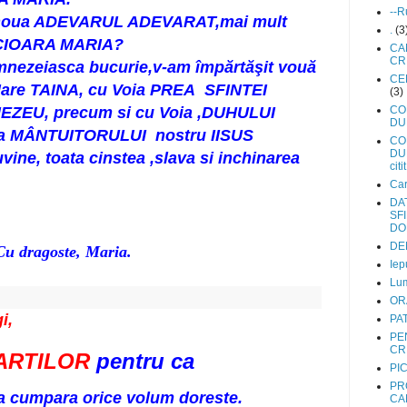
--R
a noua ADEVARUL ADEVARAT,mai mult
.
(3
CIOARA MARIA?
CA
CRI
mnezeiasca bucurie,v-am împărtăşit vouă
CE
Mare TAINA, cu Voia PREA SFINTEI
(3)
EU, precum si cu Voia ,DUHULUI
CO
DU
a MÂNTUITORULUI nostru IISUS
CO
DUH
ine, toata cinstea ,slava si inchinarea
citit
Car
DA
SFI
DO
DEN
, Maria.
Iep
Lum
OR
,
PA
PE
CR
ARTILOR
pentru ca
PI
PR
ta cumpara orice volum doreste.
CA