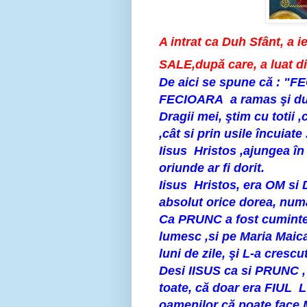
A intrat ca Duh Sfânt, a 
SALE,după care, a luat d
De aici se spune că : "F
FECIOARA a ramas şi du
Dragii mei, ştim cu totii
,cât si prin usile încuiate 
Iisus Hristos ,ajungea în 
oriunde ar fi dorit.
Iisus Hristos, era OM si
absolut orice dorea, num
Ca PRUNC a fost cuminte s
lumesc ,si pe Maria Maica
luni de zile, şi L-a cresc
Desi IISUS ca si PRUNC , a
toate, că doar era FIUL
oamenilor că poate face 