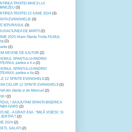
NTIREA TROITEI MAICII LUI
MNEZEU
(3)
NTIREA TROITEI 22 IUNIE 2024
(3)
ÂNTA EVANGHELIE
(3)
NE IEPURASUL
(3)
- RUGACIUNEA DE MARTI
(2)
UNIE 2025 Hram Sfanta Troita FILMUL
reg
(2)
artie
(2)
EM NEVOIE DE AJUTOR
(2)
NONUL SFANTULUI ANDREI
TEANUL partea a 4 a
(2)
NONUL SFANTULUI ANDREI
ITEANUL partea a 4a
(2)
LE 12 SFINTE EVANGHELII
(2)
NIA CELOR 12 SFINTE EVANGHELII
(2)
IA din sfanta zi de Miercuri
(2)
II !
(2)
RDUL ! SA AJUTAM SFANTA BISERICA
 AIBA GARD
(2)
US NE - A GRAIT ASA : "MILĂ VOIESC SI
JERTFA "!
(2)
IE 2024
(2)
DETL GALATI
(2)