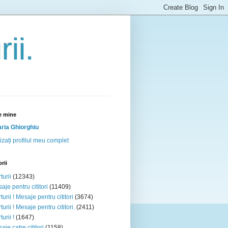
ii.
e mine
ria Ghiorghiu
izați profilul meu complet
rii
turii
(12343)
aje pentru cititori
(11409)
turii ! Mesaje pentru cititori
(3674)
turii ! Mesaje pentru cititori.
(2411)
urii !
(1647)
aje catre cititori
(1158)