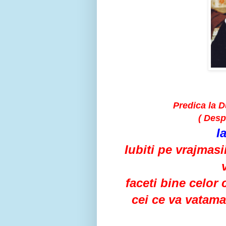
Predica la D
( Desp
I
Iubiti pe vrajmasii
faceti bine celor 
cei ce va vatama