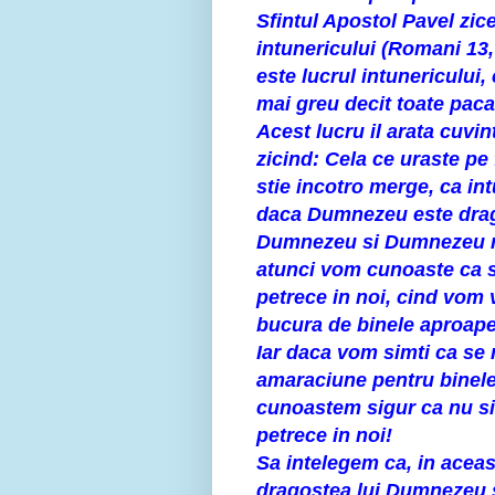
Sfintul Apostol Pavel zice
intunericului (Romani 13, 
este lucrul intunericului
mai greu decit toate paca
Acest lucru il arata cuvi
zicind: Cela ce uraste pe 
stie incotro merge, ca intu
daca Dumnezeu este drago
Dumnezeu si Dumnezeu ram
atunci vom cunoaste ca 
petrece in noi, cind vom
bucura de binele aproapelu
Iar daca vom simti ca se n
amaraciune pentru binele 
cunoastem sigur ca nu 
petrece in noi!
Sa intelegem ca, in aceas
dragostea lui Dumnezeu si