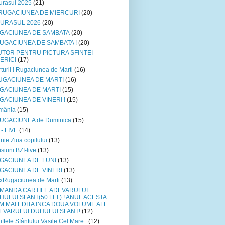
urasul 2025
(21)
*RUGACIUNEA DE MIERCURI
(20)
PURASUL 2026
(20)
GACIUNEA DE SAMBATA
(20)
RUGACIUNEA DE SAMBATA !
(20)
UTOR PENTRU PICTURA SFINTEI
SERICI
(17)
turii ! Rugaciunea de Marti
(16)
UGACIUNEA DE MARTI
(16)
GACIUNEA DE MARTI
(15)
GACIUNEA DE VINERI !
(15)
mânia
(15)
RUGACIUNEA de Duminica
(15)
 - LIVE
(14)
unie Ziua copilului
(13)
siuni BZI-live
(13)
GACIUNEA DE LUNI
(13)
GACIUNEA DE VINERI
(13)
xRugaciunea de Marti
(13)
MANDA CARTILE ADEVARULUI
HULUI SFANT(50 LEI ) ! ANUL ACESTA
M MAI EDITA INCA DOUA VOLUME ALE
EVARULUI DUHULUI SFANT!
(12)
iftele Sfântului Vasile Cel Mare .
(12)