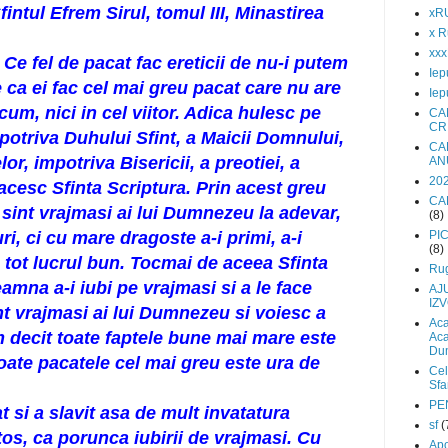
intul Efrem Sirul, tomul III, Minastirea
xR
x R
xx
Ce fel de pacat fac ereticii de nu-i putem
Iep
 ca ei fac cel mai greu pacat care nu are
Iep
acum, nici in cel viitor. Adica hulesc pe
CA
CR
otriva Duhului Sfint, a Maicii Domnului,
CA
lor, impotriva Bisericii, a preotiei, a
AN
202
macesc Sfinta Scriptura. Prin acest greu
CA
ii sint vrajmasi ai lui Dumnezeu la adevar,
(8)
i, ci cu mare dragoste a-i primi, a-i
PI
(8)
e tot lucrul bun. Tocmai de aceea Sfinta
Rug
amna a-i iubi pe vrajmasi si a le face
AJ
IZ
int vrajmasi ai lui Dumnezeu si voiesc a
Aca
 decit toate faptele bune mai mare este
Aca
Du
toate pacatele cel mai greu este ura de
Cel
Sfa
PE
t si a slavit asa de mult invatatura
sf
(
tos, ca porunca iubirii de vrajmasi. Cu
Apo