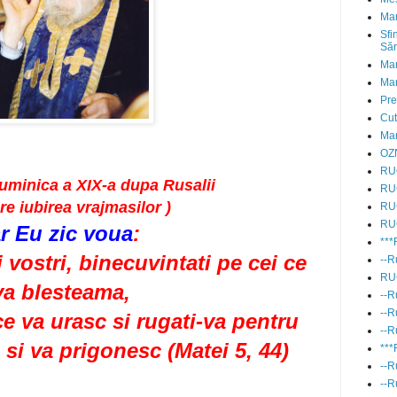
Mar
Sfi
Săr
Mar
Mar
Pre
Cu
Mar
OZN
RU
uminica a XIX-a dupa Rusalii
RU
re iubirea vrajmasilor )
RU
RU
ar Eu zic voua
:
**
 vostri, binecuvintati pe cei ce
--R
RU
va blesteama,
--R
--R
ce va urasc si rugati-va pentru
--R
 si va prigonesc (Matei 5, 44)
***
--R
--R