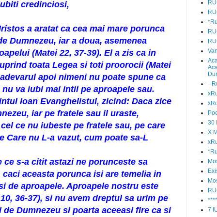
RU
Iubiti credinciosi,
RU
*Ru
Hristos a aratat ca cea mai mare porunca
RU
 de Dumnezeu, iar a doua, asemenea
RU
Van
oapelui (Matei 22, 37-39). El a zis ca in
Aca
prind toata Legea si toti proorocii (Matei
Aca
Du
e adevarul apoi nimeni nu poate spune ca
--R
u va iubi mai intii pe aproapele sau.
xRu
intul Ioan Evanghelistul, zicind: Daca zice
xRu
ezeu, iar pe fratele sau il uraste,
Poe
30
cel ce nu iubeste pe fratele sau, pe care
X M
e Care nu L-a vazut, cum poate sa-L
xR
*Ru
 ce s-a citit astazi ne porunceste sa
Mos
Exi
, caci aceasta porunca isi are temelia in
Mos
i de aproapele. Aproapele nostru este
RU
10, 36-37), si nu avem dreptul sa urim pe
***
iti de Dumnezeu si poarta aceeasi fire ca si
7 I