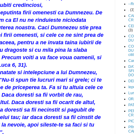
--R
Iubiti credinciosi,
.
(3
neputinta firii omenesti ca Dumnezeu. De
CA
m ca El nu ne rinduieste niciodata
CRI
CE
terea noastra. Caci Dumnezeu stie prea
(3)
 firii omenesti, si cele ce ne sint prea de
CO
DU
ceea, pentru a ne invata taina iubirii de
CO
u dragoste si cu mila pina la slaba
DUH
citit
: Precum voiti a va face voua oamenii, si
Car
uca 6, 31).
DA
SFI
bunatate si intelepciune a lui Dumnezeu,
DO
Nu-ti spun tie lucruri mari si grele; ci te
DEN
 de priceperea ta. Fa si tu altuia cele ce
Iep
Lum
e. Daca doresti sa fii vorbit de rau,
OR
tul. Daca doresti sa fii ocarit de altul,
PA
a doresti sa fii necinstit si pagubit de
PE
CR
pelui tau; iar daca doresti sa fii cinstit de
PI
at la nevoie, apoi sileste-te sa faci si tu
PR
".
CA