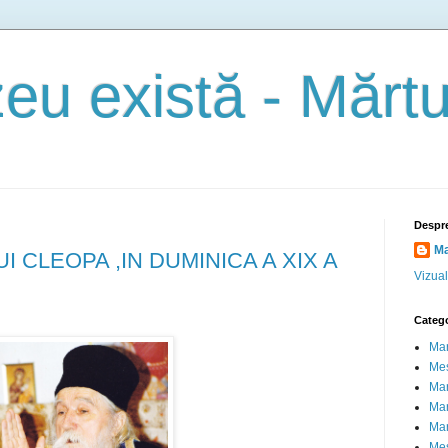
u există - Mărtur
Despr
Ma
I CLEOPA ,IN DUMINICA A XIX A
Vizual
Catego
Mar
Mes
Mar
Mar
Mart
Mes