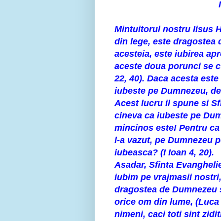
Mintuitorul nostru Iisus 
din lege, este dragostea
acesteia, este iubirea apr
aceste doua porunci se cu
22, 40). Daca acesta est
iubeste pe Dumnezeu, de n
Acest lucru il spune si Sf
cineva ca iubeste pe Dumn
mincinos este! Pentru ca 
l-a vazut, pe Dumnezeu p
iubeasca? (I Ioan 4, 20).
Asadar, Sfinta Evanghelie
iubim pe vrajmasii nostri
dragostea de Dumnezeu s
orice om din lume, (Luca 
nimeni, caci toti sint zid