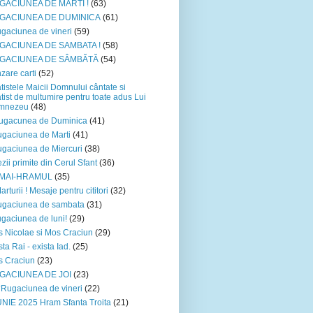
GACIUNEA DE MARTI !
(63)
GACIUNEA DE DUMINICA
(61)
gaciunea de vineri
(59)
GACIUNEA DE SAMBATA !
(58)
GACIUNEA DE SÂMBĂTĂ
(54)
zare carti
(52)
tistele Maicii Domnului cântate si
tist de multumire pentru toate adus Lui
mnezeu
(48)
ugacunea de Duminica
(41)
gaciunea de Marti
(41)
gaciunea de Miercuri
(38)
zii primite din Cerul Sfant
(36)
 MAI-HRAMUL
(35)
arturii ! Mesaje pentru cititori
(32)
ugaciunea de sambata
(31)
gaciunea de luni!
(29)
 Nicolae si Mos Craciun
(29)
sta Rai - exista Iad.
(25)
 Craciun
(23)
GACIUNEA DE JOI
(23)
*Rugaciunea de vineri
(22)
UNIE 2025 Hram Sfanta Troita
(21)