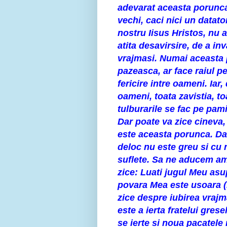
adevarat aceasta porunca
vechi, caci nici un datato
nostru Iisus Hristos, nu a
atita desavirsire, de a inv
vrajmasi. Numai aceasta 
pazeasca, ar face raiul p
fericire intre oameni. Iar
oameni, toata zavistia, to
tulburarile se fac pe pami
Dar poate va zice cineva,
este aceasta porunca. Da
deloc nu este greu si cu 
suflete. Sa ne aducem am
zice: Luati jugul Meu asu
povara Mea este usoara (M
zice despre iubirea vrajm
este a ierta fratelui gres
se ierte si noua pacatele n