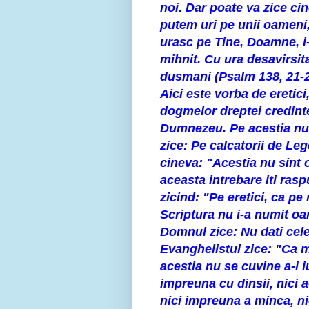
noi. Dar poate va zice cin
putem uri pe unii oameni
urasc pe Tine, Doamne, i-
mihnit. Cu ura desavirsita
dusmani (Psalm 138, 21-2
Aici este vorba de eretic
dogmelor dreptei credinte
Dumnezeu. Pe acestia nu-i
zice: Pe calcatorii de Leg
cineva: "Acestia nu sint
aceasta intrebare iti ras
zicind: "Pe eretici, ca pe
Scriptura nu i-a numit oame
Domnul zice: Nu dati cele s
Evanghelistul zice: "Ca mu
acestia nu se cuvine a-i i
impreuna cu dinsii, nici a
nici impreuna a minca, ni