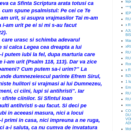
Iep
eva ca Sfinta Scriptura arata totusi ca
**
, cum spune psalmistul: Pe cei ce Te
IE
am urit, si asupra vrajmasilor Tai m-am
RU
 i-am urit pe ei si mi s-au facut
x 
AJ
2).
BI
i, care urasc si schimba adevarul
Mar
 si calca Legea cea dreapta a lui
xR
RU
 putem iubi la fel, dupa marturia care
RU
e i-am urit (Psalm 118, 113). Dar va zice
Ro
 oameni? Cum putem sa-i urim?" La
x 
punde dumnezeiescul parinte Efrem Sirul,
BZI
1 I
 niste hulitori si vrajmasi ai lui Dumnezeu,
Emi
ni, ci ciini, lupi si antihristi". Iar
RU
finte ciinilor. Si Sfintul Ioan
RU
lti antihristi s-au facut. Si deci pe
xxx
CO
ubi in aceeasi masura, nici a locui
DU
VO
-i primi in casa, nici impreuna a ne ruga,
AD
ci a-i saluta, ca nu cumva de invatatura
Mol