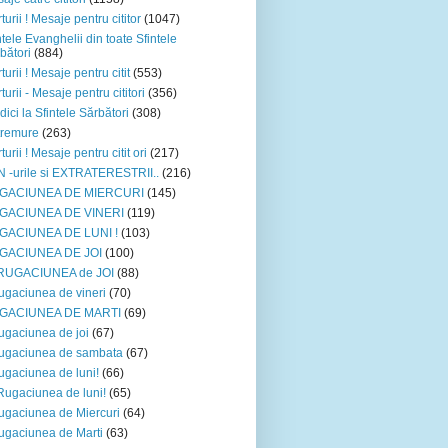
turii ! Mesaje pentru cititor
(1047)
ntele Evanghelii din toate Sfintele
bători
(884)
turii ! Mesaje pentru citit
(553)
turii - Mesaje pentru cititori
(356)
dici la Sfintele Sărbători
(308)
tremure
(263)
turii ! Mesaje pentru citit ori
(217)
 -urile si EXTRATERESTRII..
(216)
GACIUNEA DE MIERCURI
(145)
GACIUNEA DE VINERI
(119)
GACIUNEA DE LUNI !
(103)
GACIUNEA DE JOI
(100)
*RUGACIUNEA de JOI
(88)
ugaciunea de vineri
(70)
GACIUNEA DE MARTI
(69)
ugaciunea de joi
(67)
ugaciunea de sambata
(67)
ugaciunea de luni!
(66)
Rugaciunea de luni!
(65)
ugaciunea de Miercuri
(64)
ugaciunea de Marti
(63)