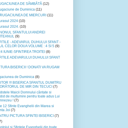
UGACIUNEA DE SÂMBĂTĂ
(12)
ugaciune de Duminica
(11)
xRUGACIUNEA DE MIERCURI
(11)
urasul 2024
(10)
urasul 2024.
(10)
NONUL SFANTULUI ANDREI
ITEANUL
(9)
RTILE - ADEVARUL DUHULUI SFANT -
UL CELOR DOUA VOLUME : 4 SI 5
(9)
4 IUNIE-SFINTIREA TROITEI
(8)
RTILE ADEVARULUI DUHULUI SFANT
CTURA BISERICII ! DONATI VA RUGAM
aciunea de Duminica
(8)
UTOR !!! BISERICA SFANTUL DUMITRU
VORÂTORUL DE MIR DIN TECUCI
(7)
tistele Maicii Domnului cântate si
tist de multumire pentru toate adus Lui
mnezeu !
(7)
e 12 Sfinte Evanghelii din Marea si
nta Joi
(7)
NTRU PICTURA SFINTEI BISERICI
(7)
7)
stolul si Sfintele Evanghelii din toate