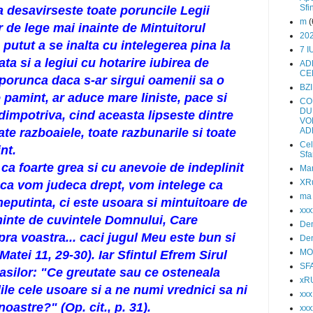
Sfi
 desavirseste toate poruncile Legii
m
(
r de lege mai inainte de Mintuitorul
202
 putut a se inalta cu intelegerea pina la
7 
ata si a legiui cu hotarire iubirea de
AD
CE
porunca daca s-ar sirgui oamenii sa o
BZI
e pamint, ar aduce mare liniste, pace si
CO
DU
, dimpotriva, cind aceasta lipseste dintre
VO
ate razboaiele, toate razbunarile si toate
AD
Cel
nt.
Sfa
 ca foarte grea si cu anevoie de indeplinit
Mar
XRu
ca vom judeca drept, vom intelege ca
ma
neputinta, ci este usoara si mintuitoare de
xxx
inte de cuvintele Domnului, Care
Den
pra voastra... caci jugul Meu este bun si
Den
MO
atei 11, 29-30). Iar Sfintul Efrem Sirul
SF
asilor: "Ce greutate sau ce osteneala
xR
elile cele usoare si a ne numi vrednici sa ni
xx
oastre?" (Op. cit., p. 31).
xxx