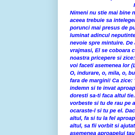
Nimeni nu stie mai bine 
aceea trebuie sa intelege
porunci mai presus de pu
luminat adincul neputintei
nevoie spre mintuire. De a
vrajmasi, El se coboara c
noastra pricepere si zice
voi faceti asemenea lor (L
O, indurare, o, mila, o, 
fara de margini! Ca zice: "
indemn si te invat aproape
doresti sa-ti faca altul ti
vorbeste si tu de rau pe al
ocaraste-l si tu pe el. Dac
altul, fa si tu la fel aproa
altul, sa fii vorbit si ajut
asemenea aproapelui tau