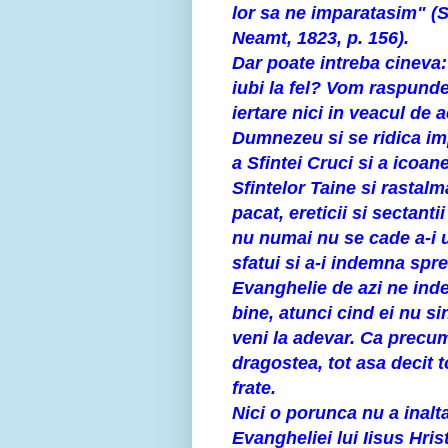
lor sa ne imparatasim" (Sf
Neamt, 1823, p. 156).
Dar poate intreba cineva: 
iubi la fel? Vom raspunde
iertare nici in veacul de 
Dumnezeu si se ridica imp
a Sfintei Cruci si a icoane
Sfintelor Taine si rastal
pacat, ereticii si sectant
nu numai nu se cade a-i ur
sfatui si a-i indemna spr
Evanghelie de azi ne inde
bine, atunci cind ei nu s
veni la adevar. Ca precum
dragostea, tot asa decit 
frate.
Nici o porunca nu a inalta
Evangheliei lui Iisus Hris