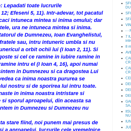
SFI
: Lepadati toate lucrurile
DU
12; Efeseni 5, 11). Intr-adevar, tot pacatul
SFI
SF
, caci intuneca mintea si inima omului; dar
VI
tele, ura ne intuneca mintea si inima.
- 
ntatorul de Dumnezeu, Ioan Evanghelistul,
7 I
int
fratele sau, intru intuneric umbla si nu
8 m
nericul a orbit ochii lui (I Ioan 2, 11). Si
AV
ste si cel ce ramine in iubire ramine in
CA
CRI
ine intru el (I Ioan 4, 16), apoi numai
CA
sintem in Dumnezeu si ca dragostea Lui
CR
 vedea ca inima noastra pururea se
CE
DE
i nostru si de sporirea lui intru toate.
DEN
aste in inima noastra intristare si
DEN
si sporul aproapelui, din aceasta sa
GA
SA
sintem in Dumnezeu si Dumnezeu nu
IIS
NU 
IUN
ta stare fiind, noi punem mai presus de
JU
 a aproapelui, lucrurile cele vremelnice