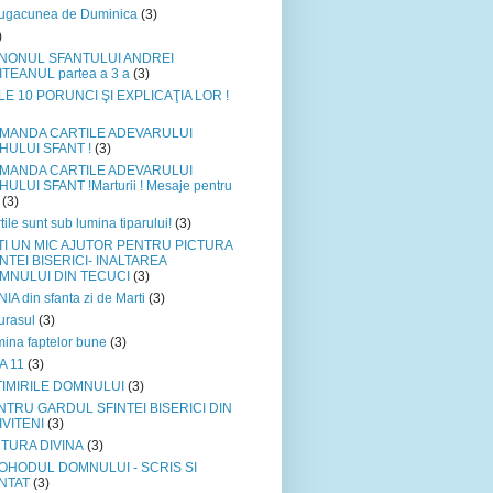
ugacunea de Duminica
(3)
)
NONUL SFANTULUI ANDREI
TEANUL partea a 3 a
(3)
LE 10 PORUNCI ŞI EXPLICAŢIA LOR !
MANDA CARTILE ADEVARULUI
HULUI SFANT !
(3)
MANDA CARTILE ADEVARULUI
ULUI SFANT !Marturii ! Mesaje pentru
(3)
tile sunt sub lumina tiparului!
(3)
TI UN MIC AJUTOR PENTRU PICTURA
NTEI BISERICI- INALTAREA
MNULUI DIN TECUCI
(3)
IA din sfanta zi de Marti
(3)
urasul
(3)
ina faptelor bune
(3)
A 11
(3)
TIMIRILE DOMNULUI
(3)
NTRU GARDUL SFINTEI BISERICI DIN
IVITENI
(3)
CTURA DIVINA
(3)
OHODUL DOMNULUI - SCRIS SI
NTAT
(3)