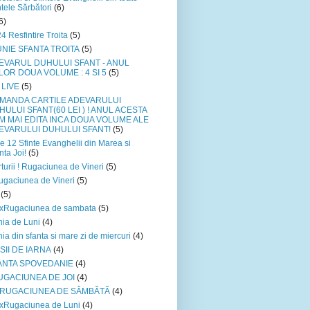
ntele Sărbători
(6)
6)
4 Resfintire Troita
(5)
IUNIE SFANTA TROITA
(5)
EVARUL DUHULUI SFANT - ANUL
LOR DOUA VOLUME : 4 SI 5
(5)
 LIVE
(5)
MANDA CARTILE ADEVARULUI
HULUI SFANT(60 LEI ) ! ANUL ACESTA
M MAI EDITA INCA DOUA VOLUME ALE
EVARULUI DUHULUI SFANT!
(5)
e 12 Sfinte Evanghelii din Marea si
nta Joi!
(5)
turii ! Rugaciunea de Vineri
(5)
gaciunea de Vineri
(5)
(5)
xRugaciunea de sambata
(5)
ia de Luni
(4)
ia din sfanta si mare zi de miercuri
(4)
SII DE IARNA
(4)
ANTA SPOVEDANIE
(4)
UGACIUNEA DE JOI
(4)
xRUGACIUNEA DE SÂMBĂTĂ
(4)
xRugaciunea de Luni
(4)