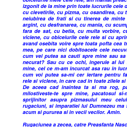
izgonit de la mine prin toate lucrurile cele 
cu clevetirile, cu pizma, cu osandirea, cu 
neiubirea de frati si cu tinerea de minte
argint, cu desfranarea, cu mania, cu scu
fara de sat, cu betia, cu multa vorbire, c
viclene, cu obiceiurile cele rele si cu apr
avand osebita voire spre toata pofta cea t
mea, pe care nici dobitoacele cele necuv
cum vei putea sa cauti spre mine sau sa 
necurat? Sau cu ce ochi, ingerule al lui 
mine, cel ce m-am incurcat asa rau in lucr
cum voi putea sa-mi cer iertare pentru f
rele si viclene, in care cad in toate zilele si
De aceea cad inaintea ta si ma rog, pa
milostiveste-te spre mine, pacatosul si-m
sprijinitor asupra pizmasului meu celui
rugaciuni, si imparatiei lui Dumnezeu ma fa
acum si pururea si in vecii vecilor. Amin.
Rugaciunea a zecea, catre Preasfanta Nas