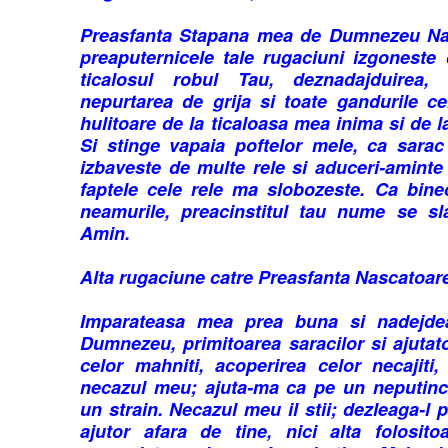
Preasfanta Stapana mea de Dumnezeu Nasc
preaputernicele tale rugaciuni izgoneste 
ticalosul robul Tau, deznadajduirea, u
nepurtarea de grija si toate gandurile cel
hulitoare de la ticaloasa mea inima si de 
Si stinge vapaia poftelor mele, ca sarac
izbaveste de multe rele si aduceri-aminte 
faptele cele rele ma slobozeste. Ca bine
neamurile, preacinstitul tau nume se sla
Amin.
Alta rugaciune catre Preasfanta Nascatoa
Imparateasa mea prea buna si nadejde
Dumnezeu, primitoarea saracilor si ajutato
celor mahniti, acoperirea celor necajiti
necazul meu; ajuta-ma ca pe un neputinc
un strain. Necazul meu il stii; dezleaga-l 
ajutor afara de tine, nici alta folosito