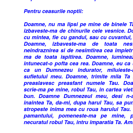
Pentru ceasurile noptii:
Doamne, nu ma lipsi pe mine de binele T
izbaveste-ma de chinurile cele vesnice. D
cu mintea, fie cu gandul, sau cu cuvantul, 
Doamne, izbaveste-ma de toata nest
neindraznirea si de nesimtirea cea impiet
ma de toata ispitirea. Doamne, luminea
intunecat-o pofta cea rea. Doamne, eu ca 
ca un Dumnezeu indurator, miluieste-
sufletului meu. Doamne, trimite mila Ta 
preaslavesc preasfant numele Tau. Doa
scrie-ma pe mine, robul Tau, in cartea vieti
bun. Doamne Dumnezeul meu, desi n-a
inaintea Ta, da-mi, dupa harul Tau, sa p
stropeste inima mea cu roua harului Tau. 
pamantului, pomeneste-ma pe mine, pa
necuratul robul Tau, intru imparatia Ta. Am