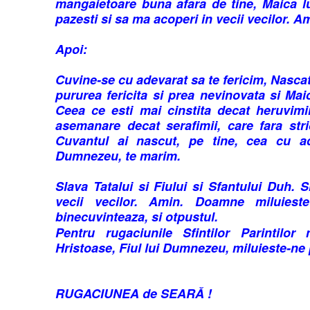
mangaietoare buna afara de tine, Maica 
pazesti si sa ma acoperi in vecii vecilor. A
Apoi:
Cuvine-se cu adevarat sa te fericim, Nasc
pururea fericita si prea nevinovata si Ma
Ceea ce esti mai cinstita decat heruvimi
asemanare decat serafimii, care fara st
Cuvantul ai nascut, pe tine, cea cu a
Dumnezeu, te marim.
Slava Tatalui si Fiului si Sfantului Duh. 
vecii vecilor. Amin. Doamne miluieste
binecuvinteaza, si otpustul.
Pentru rugaciunile Sfintilor Parintilor
Hristoase, Fiul lui Dumnezeu, miluieste-ne 
RUGACIUNEA de SEARĂ !