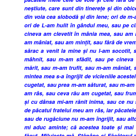
ne­știute, care sunt din tinerețe și din obic
din voia cea slobodă și din lene; ori de m
ori de L-am hulit în gândul meu, sau pe c
cineva am clevetit în mânia mea, sau am 
am mâniat, sau am min­țit, sau fără de vr
sărac a venit la mine și nu l-am so­cotit,
mâh­nit, sau m-am sfădit, sau pe cinev
mărit, sau m-am tru­fit, sau m-am mâniat, 
mintea mea s-a îngrijit de vicleniile acestei
cugetat, sau prea m-am sătu­rat, sau m-am
am râs, sau ceva rău am cugetat, sau fru
și cu dânsa mi-am rănit inima, sau ce nu 
de păcatul fratelui meu am râs, iar pă­cate
sau de ru­găciune nu m-am îngrijit, sau alt
mi aduc aminte; că acestea toate și mai
făcut. Milu­iește-mă, Stăpâne și Făcătorul