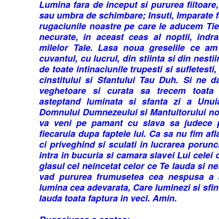
Lumina fara de inceput si pururea fiitoare
sau umbra de schimbare; Insuti, Imparate 
rugaciunile noastre pe care le aducem Tie
necurate, in aceast ceas al noptii, indr
milelor Tale. Lasa noua greselile ce am 
cuvantul, cu lucrul, din stiinta si din nesti
de toate intinaciunile trupesti si sufletest
cinstitului si Sfantului Tau Duh. Si ne 
veghetoare si curata sa trecem toata n
asteptand luminata si sfanta zi a Unui
Domnului Dumnezeului si Mantuitorului nos
va veni pe pamant cu slava sa judece p
fiecaruia dupa faptele lui. Ca sa nu fim af
ci priveghind si sculati in lucrarea porunc
intra in bucuria si camara slavei Lui celei
glasul cel neincetat celor ce Te lauda si n
vad pururea frumusetea cea nespusa a s
lumina cea adevarata, Care luminezi si sfint
lauda toata faptura in veci. Amin.