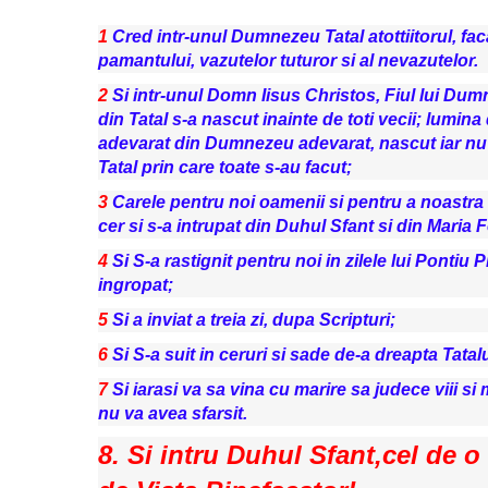
1
Cred intr-unul Dumnezeu Tatal atottiitorul, faca
pamantului, vazutelor tuturor si al nevazutelor.
2
Si intr-unul Domn Iisus Christos, Fiul lui Dum
din Tatal s-a nascut inainte de toti vecii; lumi
adevarat din Dumnezeu adevarat, nascut iar nu f
Tatal prin care toate s-au facut;
3
Carele pentru noi oamenii si pentru a noastra
cer si s-a intrupat din Duhul Sfant si din Maria 
4
Si S-a rastignit pentru noi in zilele lui Pontiu Pi
ingropat;
5
Si a inviat a treia zi, dupa Scripturi;
6
Si S-a suit in ceruri si sade de-a dreapta Tatalu
7
Si iarasi va sa vina cu marire sa judece viii si 
nu va avea sfarsit.
8. Si intru Duhul Sfant,cel de o 