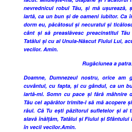
nevrednicul robul Tău, și mă ușurează, 
iartă, ca un bun și de oameni iubitor. Ca 
dorm eu, păcă­tosul și necuratul și ticălos
cânt și să prea­slă­vesc prea­cinstitul T
Tatălui și cu al Unuia-Născut Fi­ului Lui, ac
ve­cilor. Amin.
Rugăciunea a patra
Doamne, Dumnezeul nostru, orice am gr
cuvântul, cu fapta, și cu gândul, ca un bun
iartă-mi. Somn cu pace și fără mâhnire d
Tău cel apără­tor trimite-l să mă aco­pere 
răul. Că Tu ești păzitorul su­fle­telor și al 
slavă înăl­țăm, Ta­tălui și Fiului și Sfân­­tul
în vecii vecilor.Amin.