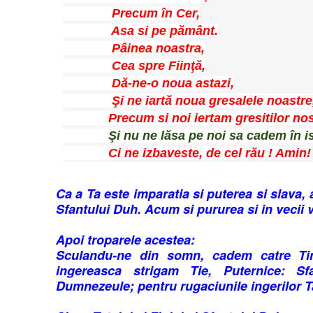
Precum în Cer,
Asa si pe pământ.
Pâinea noastra,
Cea spre Fiinţă,
Dă-ne-o noua astazi,
Şi ne iartă noua gresalele noastre
Precum si noi iertam gresitilor nost
Şi nu ne lăsa pe noi sa cadem
în i
Ci ne izbaveste, de cel rău ! Amin!
Ca a Ta este imparatia si puterea si slava, a 
Sfantului Duh. Acum si pururea si in vecii 
Apoi troparele acestea:
Sculandu-ne din somn, cadem catre Tin
ingereasca strigam Tie, Puternice: Sfa
Dumnezeule; pentru rugaciunile ingerilor Ta