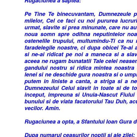
Rugaciunea a saptea:
Pe Tine Te binecuvantam, Dumnezeule pr
milelor, Cel ce faci cu noi pururea lucru
urmat, slavite si prea minunate, care nu au
noua somn spre odihna neputintelor noa
ostenelile trupului, multumindu-Ti ca nu 
faradelegile noastre, ci dupa obicei Te-ai 
si ne-ai ridicat pe noi a maneca si a sla
aceea ne rugam bunatatii Tale celei nease
gandului nostru si ridica mintea noastra
lenei si ne deschide gura noastra si o umpl
putem in liniste a canta, a striga si a n
Dumnezeului Celui slavit in toate si de tot
inceput, impreuna si Unuia-Nascut Fiului 
bunului si de viata facatorului Tau Duh, ac
vecilor. Amin.
Rugaciunea a opta, a Sfantului Ioan Gura d
Dupa numarul ceasurilor noptii si ale zilei: