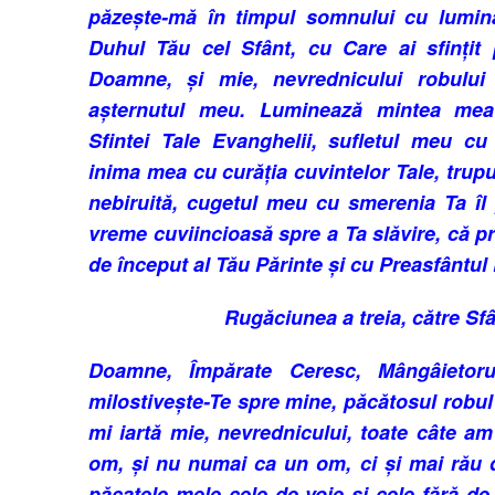
pă­zește-mă în timpul somnului cu lumina
Duhul Tău cel Sfânt, cu Care ai sfințit 
Doamne, și mie, nevrednicului robului
așternutul meu. Lu­­mi­nează mintea mea 
Sfintei Tale Evanghelii, su­fletul meu cu 
inima mea cu curăția cuvintelor Tale, trup
nebi­ruită, cugetul meu cu smerenia Ta îl 
vre­me cuviincioasă spre a Ta slăvire, că pre
de început al Tău Părinte și cu Prea­­sfântul
Rugăciunea a treia, către Sf
Doamne, Împărate Ceresc, Mân­gâ­ie­­­to­
milosti­vește-Te spre mine, păcătosul ro­bul
mi iartă mie, ne­vrednicu­lui, toate câte a
om, și nu numai ca un om, ci și mai rău d
păcatele mele cele de voie și cele fără de v