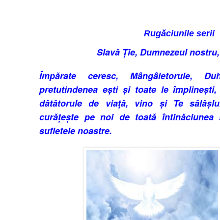
Rugăciunile serii
Slavă Ție, Dumnezeul nostru, 
Împărate ceresc, Mângâieto­rule, Du
pretutindenea ești și toate le îm­plinești,
dătătorule de viață, vino și Te sălășlu
curățește pe noi de toată întinăciunea 
sufletele noastre.