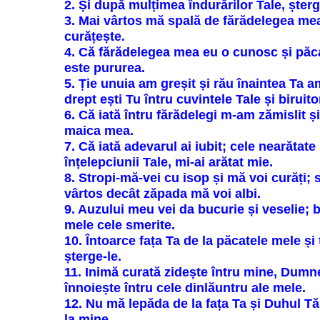
2. Și după mulțimea îndurărilor Tale, șter
3. Mai vârtos mă spală de fărădelegea me
curățește.
4. Că fărădelegea mea eu o cunosc și păc
este pururea.
5. Ție unuia am greșit și rău înaintea Ta a
drept ești Tu întru cuvintele Tale și biruit
6. Că iată întru fărădelegi m-am zămislit ș
maica mea.
7. Că iată adevarul ai iubit; cele nearătate
înțelepciunii Tale, mi-ai arătat mie.
8. Stropi-mă-vei cu isop și mă voi curăți; 
vârtos decât zăpada mă voi albi.
9. Auzului meu vei da bucurie și veselie;
mele cele smerite.
10. Întoarce fața Ta de la păcatele mele și
șterge-le.
11. Inimă curată zidește întru mine, Dumn
înnoiește întru cele dinlăuntru ale mele.
12. Nu mă lepăda de la fața Ta și Duhul Tău
la mine.