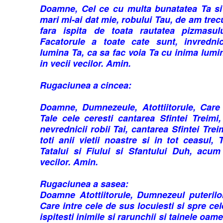
Doamne, Cel ce cu multa bunatatea Ta si 
mari mi-ai dat mie, robului Tau, de am trec
fara ispita de toata rautatea pizmasul
Facatorule a toate cate sunt, invredni
lumina Ta, ca sa fac voia Ta cu inima lumi
in vecii vecilor. Amin.
Rugaciunea a cincea:
Doamne, Dumnezeule, Atottiitorule, Care 
Tale cele ceresti cantarea Sfintei Treimi
nevrednicii robii Tai, cantarea Sfintei Trei
toti anii vietii noastre si in tot ceasul, 
Tatalui si Fiului si Sfantului Duh, acum
vecilor. Amin.
Rugaciunea a sasea:
Doamne Atottiitorule, Dumnezeul puterilor
Care intre cele de sus locuiesti si spre cel
ispitesti inimile si rarunchii si tainele oame