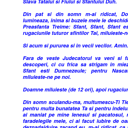
Slava Tatalui si Fiului si Sfantului Duh.
Din pat si din somn m-ai ridicat, 
lumineaza, inima si buzele mele le deschide
Preasfanta Treime: Sfant, Sfant, Sfant e
rugaciunile tuturor sfintilor Tai, miluieste-n
Si acum si pururea si in vecii vecilor. Amin
Fara de veste Judecatorul va veni si fa
descoperi, ci cu frica sa strigam in miez
Sfant esti Dumnezeule; pentru Nasc
miluieste-ne pe noi.
Doamne miluieste (de 12 ori), apoi rugaciu
Din somn sculandu-ma, multumescu-Ti Tie,
pentru multa bunatatea Ta si pentru indel
ai maniat pe mine lenesul si pacatosul, 
faradelegile mele, ci ai facut iubire de o
deznadajduire zacand eu, m-ai ridicat, ca