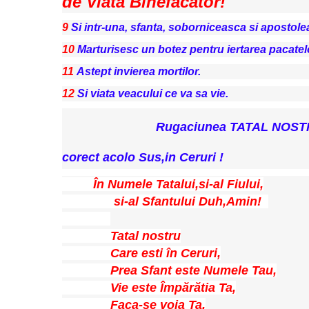
de Viata Binefacator!
9
Si intr-una, sfanta, soborniceasca si apostole
10
Marturisesc un botez pentru iertarea pacatel
11
Astept invierea mortilor.
12
Si viata veacului ce va sa vie.
Rugaciunea TATAL NOSTR
corect acolo Sus,in Ceruri !
În Numele Tatalui,si-al Fiului,
si-al Sfantului Duh,Amin!
Tatal nostru
Care esti în Ceruri,
Prea Sfant este Numele Tau,
Vie este Împărătia Ta,
Faca-se voia Ta,