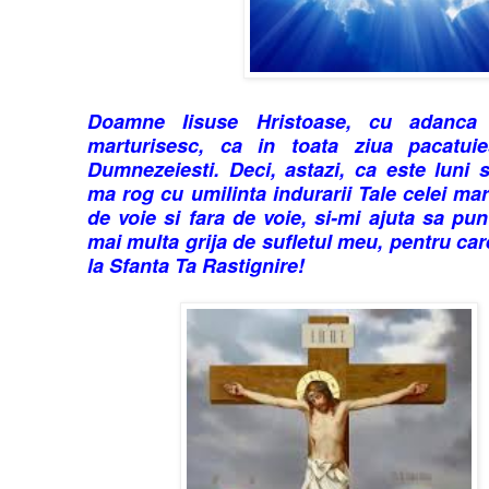
Doamne Iisuse Hristoase, cu adanca 
marturisesc, ca in toata ziua pacatuie
Dumnezeiesti. Deci, astazi, ca este luni 
ma rog cu umilinta indurarii Tale celei mar
de voie si fara de voie, si-mi ajuta sa pu
mai multa grija de sufletul meu, pentru car
la Sfanta Ta Rastignire!