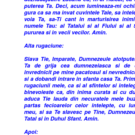
puterea Ta. Deci, acum lumineaza-mi ochi
gura ca sa ma invat cuvintele Tale, sa intel
voia Ta, sa-Ti cant in marturisirea inim
numele Tau: al Tatalui si al Fiului si al
pururea si in vecii vecilor. Amin.
Alta rugaciune:
Slava Tie, Imparate, Dumnezeule atotpute
Ta de grija cea dumnezeiasca si de o
invrednicit pe mine pacatosul si nevredni
si a dobandi intrare in sfanta casa Ta. Pri
rugaciunii mele, ca si al sfintelor si intele
binevoieste ca, din inima curata si cu d
aduca Tie lauda din necuratele mele bu
partas fecioarelor celor intelepte, cu lu
meu, si sa Te slavesc pe Tine, Dumnezeu-
Tatal si in Duhul Sfant. Amin.
Apoi: