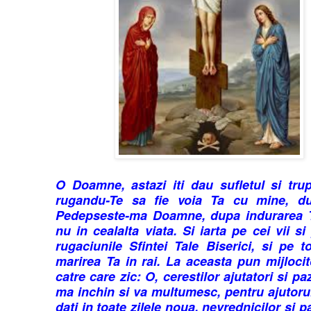
O Doamne, astazi iti dau sufletul si tru
rugandu-Te sa fie voia Ta cu mine, d
Pedepseste-ma Doamne, dupa indurarea Ta
nu in cealalta viata. Si iarta pe cei vii s
rugaciunile Sfintei Tale Biserici, si pe 
marirea Ta in rai. La aceasta pun mijlocit
catre care zic: O, cerestilor ajutatori si pa
ma inchin si va multumesc, pentru ajutoru
dati in toate zilele noua, nevrednicilor si p