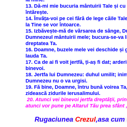
13. Dă-mi mie bucuria mântuirii Tale și c
întărește.
14. Învăța-voi pe cei fără de lege căile Tal
la Tine se vor întoarce.
15. Izbăvește-mă de vărsarea de sânge, 
Dumnezeul mântuirii mele; bucura-se-va 
dreptatea Ta.
16. Doamne, buzele mele vei deschide și 
lauda Ta.
17. Ca de ai fi voit jertfă, ți-aș fi dat; arder
binevoi.
18. Jertfa lui Dumnezeu: duhul umilit; inim
Dumnezeu nu o va urgisi.
19. Fă bine, Doamne, întru bună voirea Ta,
zidească zidurile Ierusalimului.
20. Atunci vei binevoi jertfa dreptății, prin
atunci vor pune pe Altarul Tău prea sfânt 
Rugaciunea
Crezul
,asa cum