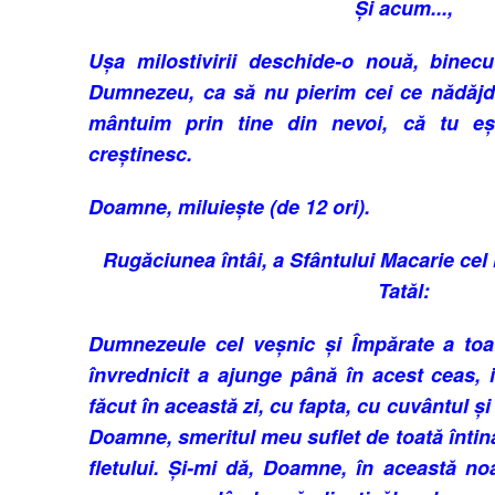
Și acum...,
Ușa mi­lostivirii deschide-o nouă, bi­nec
Dum­ne­zeu, ca să nu pierim cei ce nădăj­d
mântuim prin tine din nevoi, că tu eșt
creștinesc.
Doamne, miluiește (de 12 ori).
Rugăciunea întâi, a Sfântului Macarie ce
Tatăl:
Dumnezeule cel veșnic și Împărate a toat
învred­ni­cit a ajunge până în acest ceas, 
făcut în a­ceastă zi, cu fapta, cu cuvântul și 
Doam­­ne, sme­ritul meu suflet de toată în­tină
fletului. Și-mi dă, Doamne, în aceas­tă noa