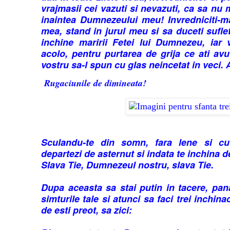
vrajmasii cei vazuti si nevazuti, ca sa n
inaintea Dumnezeului meu! Invredniciti-m
mea, stand in jurul meu si sa duceti sufle
inchine maririi Fetei lui Dumnezeu, ia
acolo, pentru purtarea de grija ce ati av
vostru sa-l spun cu glas neincetat in veci.
Rugaciunile de dimineata!
Sculandu-te din somn, fara lene si cu
departezi de asternut si indata te inchina de
Slava Tie, Dumnezeul nostru, slava Tie.
Dupa aceasta sa stai putin in tacere, pana
simturile tale si atunci sa faci trei inchin
de esti preot, sa zici: