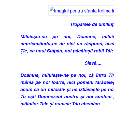
Troparele de umilinț
Miluiește-ne pe noi, Doamne, mi­lu­
nepricepându-ne de nici un răspuns, acea
Ție, ca unui Stăpân, noi păcă­toșii robii Tăi
Slavă...,
Doamne, miluiește-ne pe noi, că întru Ti
mânia pe noi foarte, nici pomeni fărăde­leg
acum ca un milos­tiv și ne izbăvește pe noi
Tu ești Dumne­zeul nostru și noi suntem p
mâinilor Tale și numele Tău chemăm.