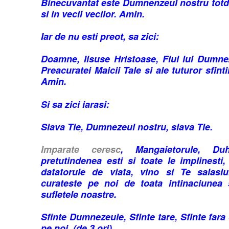
Binecuvantat este Dumnenzeul nostru totd
si in vecii vecilor. Amin.
Iar de nu esti preot, sa zici:
Doamne, Iisuse Hristoase, Fiul lui Dumne
Preacuratei Maicii Tale si ale tuturor sfinti
Amin.
Si sa zici iarasi:
Slava Tie, Dumnezeul nostru, slava Tie.
Imparate ceresc
, Mangaietorule, Du
pretutindenea esti si toate le implinesti, 
datatorule de viata, vino si Te salaslu
curateste pe noi de toata intinaciunea 
sufletele noastre.
Sfinte Dumnezeule, Sfinte tare, Sfinte fara
pe noi. (de 3 ori)