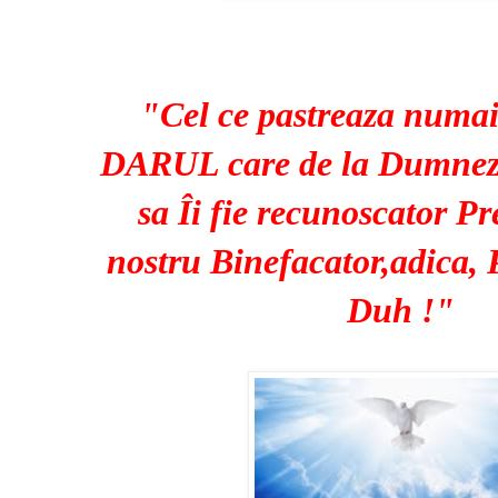
"Cel ce pastreaza numai
DARUL care de la Dumneze
sa Îi fie recunoscator P
nostru Binefacator,adica, 
Duh !"