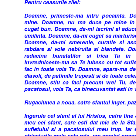
Pentru ceasurile zilei:
Doamne, primeste-ma intru pocainta. 
mine. Doamne, nu ma duce pe mine in 
cuget bun. Doamne, da-mi lacrimi si aduc
umilinta. Doamne, da-mi cuget sa marturis
Doamne, da-mi smerenie, curatie si asc
rabdare si voie nebiruita si blandete. D
radacina bunatatilor si frica Ta i
invredniceste-ma sa Te iubesc cu tot sufl
fac in toate voia Ta. Doamne, apara-ma de
diavoli, de patimile trupesti si de toate cel
Doamne, stiu ca faci precum vrei Tu, dec
pacatosul, voia Ta, ca binecuvantat esti in 
Rugaciunea a noua, catre sfantul inger, pazi
Ingerule cel sfant al lui Hristos, catre tine
meu cel sfant, care esti dat mie de la Sf
sufletului si a pacatosului meu trup. Iar
obiceiurile mele cele rele, am maniat preac