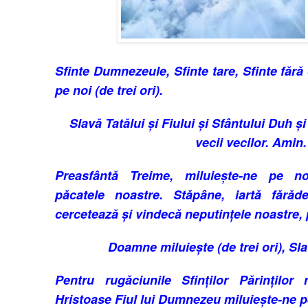
Sfinte Dumnezeule, Sfinte tare, Sfinte fără
pe noi (de trei ori).
Slavă Tatălui și Fiului și Sfântului Duh ș
vecii vecilor. Amin.
Preasfântă Treime, miluiește-ne pe no
păcatele noastre. Stăpâne, iartă fărădel
cercetează și vin­decă neputințele noas­tre
Doamne miluiește (de trei ori), Slav
Pentru rugăciunile Sfinților Părinților
Hristoase Fiul lui Dumnezeu miluiește-ne p