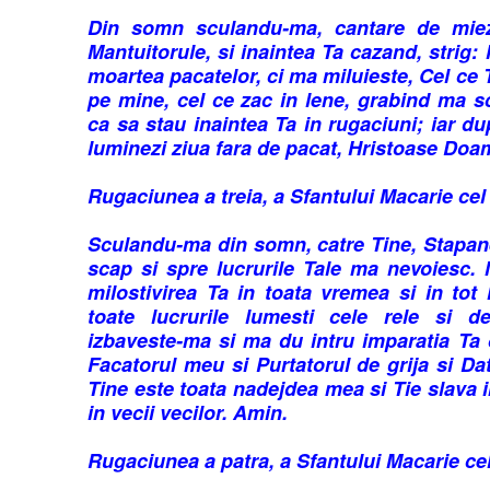
Din somn sculandu-ma, cantare de mie
Mantuitorule, si inaintea Ta cazand, strig
moartea pacatelor, ci ma miluieste, Cel ce Te
pe mine, cel ce zac in lene, grabind ma s
ca sa stau inaintea Ta in rugaciuni; iar d
luminezi ziua fara de pacat, Hristoase Doa
Rugaciunea a treia, a Sfantului Macarie cel
Sculandu-ma din somn, catre Tine, Stapane
scap si spre lucrurile Tale ma nevoiesc. 
milostivirea Ta in toata vremea si in tot
toate lucrurile lumesti cele rele si d
izbaveste-ma si ma du intru imparatia Ta 
Facatorul meu si Purtatorul de grija si Dat
Tine este toata nadejdea mea si Tie slava i
in vecii vecilor. Amin.
Rugaciunea a patra, a Sfantului Macarie ce