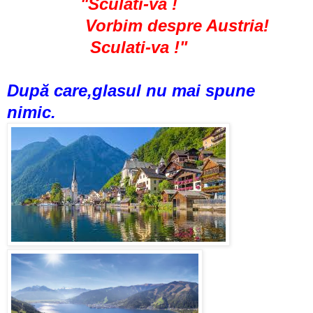
"Sculati-va !
Vorbim despre Austria!
Sculati-va !"
După care,glasul nu mai spune
nimic.