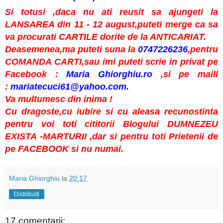
Si totusi ,daca nu ati reusit sa ajungeti la
LANSAREA din 11 - 12 august,puteti merge ca sa
va procurati CARTILE dorite de la ANTICARIAT.
Deasemenea,ma puteti suna la
0747226236
,pentru
COMANDA CARTI,sau imi puteti scrie in privat pe
Facebook :
Maria Ghiorghiu.ro
,si pe maill
:
mariatecuci61@yahoo.com.
Va multumesc din inima !
Cu dragoste,cu iubire si cu aleasa recunostinta
pentru voi toti cititorii Blogului DUMNEZEU
EXISTA -MARTURII ,dar si pentru toti Prietenii de
pe FACEBOOK si nu numai.
Maria Ghiorghiu
la
20:17
Distribuiți
17 comentarii: