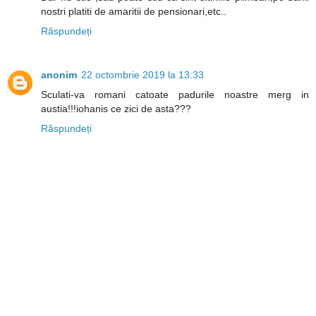
nostri platiti de amaritii de pensionari,etc..
Răspundeți
anonim
22 octombrie 2019 la 13:33
Sculati-va romani catoate padurile noastre merg in
austia!!!iohanis ce zici de asta???
Răspundeți