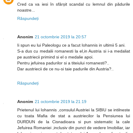
Cred ca va iesi în sfârșit scandal cu lemnul din pădurile
noastre...
Răspundeți
Anonim
21 octombrie 2019 la 20:57
Ii spun eu lui Paleologu ce a facut Iohannis in ultimii 5 ani.
S-a dus cu medalii romanesti la el,in Austria si i-a medaliat
pe austriecii primind si el o medalie apoi.
Pentru jefuirea padurilor si a titeiului romanesti?..
Dar austriecii de ce nu-si taie padurile din Austria?..
Răspundeți
Anonim
21 octombrie 2019 la 21:19
Prietenul lui Iohannis ,consulul Austriei la SIBIU se intilneste
cu toata Mafia de stat a austriecilor la Pensiunea lui
DURDUN de la Cisnadioara si pun sistematic la cale
Jefuirea Romaniei ,inclusiv din punct de vedere Imobiliar, iar