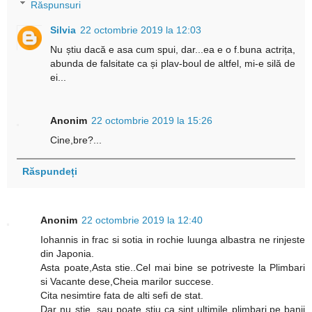
Răspunsuri
Silvia
22 octombrie 2019 la 12:03
Nu știu dacă e asa cum spui, dar...ea e o f.buna actrița,
abunda de falsitate ca și plav-boul de altfel, mi-e silă de
ei...
Anonim
22 octombrie 2019 la 15:26
Cine,bre?...
Răspundeți
Anonim
22 octombrie 2019 la 12:40
Iohannis in frac si sotia in rochie luunga albastra ne rinjeste
din Japonia.
Asta poate,Asta stie..Cel mai bine se potriveste la Plimbari
si Vacante dese,Cheia marilor succese.
Cita nesimtire fata de alti sefi de stat.
Dar nu stie ,sau poate stiu ca sint ultimile plimbari,pe banii