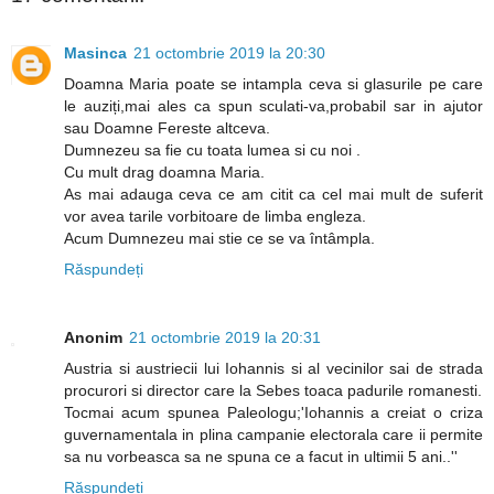
Masinca
21 octombrie 2019 la 20:30
Doamna Maria poate se intampla ceva si glasurile pe care
le auziți,mai ales ca spun sculati-va,probabil sar in ajutor
sau Doamne Fereste altceva.
Dumnezeu sa fie cu toata lumea si cu noi .
Cu mult drag doamna Maria.
As mai adauga ceva ce am citit ca cel mai mult de suferit
vor avea tarile vorbitoare de limba engleza.
Acum Dumnezeu mai stie ce se va întâmpla.
Răspundeți
Anonim
21 octombrie 2019 la 20:31
Austria si austriecii lui Iohannis si al vecinilor sai de strada
procurori si director care la Sebes toaca padurile romanesti.
Tocmai acum spunea Paleologu;'Iohannis a creiat o criza
guvernamentala in plina campanie electorala care ii permite
sa nu vorbeasca sa ne spuna ce a facut in ultimii 5 ani..''
Răspundeți