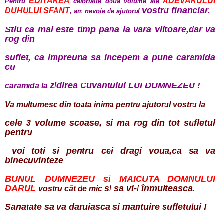
EDITAREA
ADEVARULUI
Pentru
celorlalte doua volume ale
vostru financiar.
DUHULUI SFANT
, am nevoie de
ajutorul
Stiu ca mai este timp pana la vara viitoare,dar va
rog din
suflet, ca impreuna sa incepem a pune caramida
cu
zidirea Cuvantului LUI DUMNEZEU !
caramida la
Va multumesc din toata inima pentru ajutorul vostru la
cele 3 volume scoase, si ma rog din tot sufletul
pentru
voi toti si pentru cei dragi voua,ca sa va
binecuvinteze
BUNUL DUMNEZEU si MAICUTA DOMNULUI
DARUL
si sa vi-l înmulteasca.
vostru cât de mic
Sanatate sa va daruiasca si mantuire sufletului !