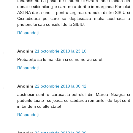
Iohannis nu i-a pasat de statuea lui Avram Iancu facuta din
donaiile sibienilor ,pe care nu a dorit-o in marginea Parcului
ASTRA dar a uneltit pentru largirea drumului dintre SIBIU si
Cisnadioara pe care se deplaseaza mafia austriaca a
prietenului sau consulul de la SIBIU.
Răspundeți
Anonim
21 octombrie 2019 la 23:10
Probabil,o sa le mai dăm si ce nu ne-au cerut.
Răspundeți
Anonim
22 octombrie 2019 la 00:42
austriecii sunt o caracatita-petrolul din Marea Neagra si
padurile taiate -se joaca cu rabdarea romanilor-de fapt sunt
in tandem cu alte state!
Răspundeți