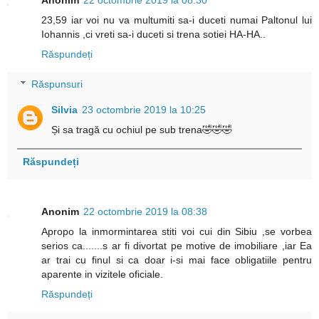
Anonim
22 octombrie 2019 la 08:30
23,59 iar voi nu va multumiti sa-i duceti numai Paltonul lui
Iohannis ,ci vreti sa-i duceti si trena sotiei HA-HA..
Răspundeți
Răspunsuri
Silvia
23 octombrie 2019 la 10:25
Și sa tragă cu ochiul pe sub trena🤣🤣🤣
Răspundeți
Anonim
22 octombrie 2019 la 08:38
Apropo la inmormintarea stiti voi cui din Sibiu ,se vorbea
serios ca.......s ar fi divortat pe motive de imobiliare ,iar Ea
ar trai cu finul si ca doar i-si mai face obligatiile pentru
aparente in vizitele oficiale.
Răspundeți