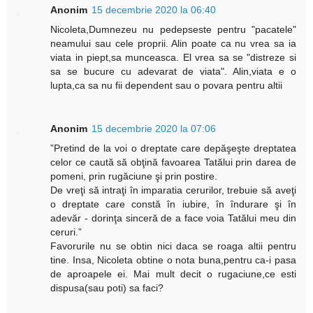
Anonim
15 decembrie 2020 la 06:40
Nicoleta,Dumnezeu nu pedepseste pentru "pacatele"
neamului sau cele proprii. Alin poate ca nu vrea sa ia
viata in piept,sa munceasca. El vrea sa se "distreze si
sa se bucure cu adevarat de viata". Alin,viata e o
lupta,ca sa nu fii dependent sau o povara pentru altii
Anonim
15 decembrie 2020 la 07:06
”Pretind de la voi o dreptate care depăşeşte dreptatea
celor ce caută să obţină favoarea Tatălui prin darea de
pomeni, prin rugăciune şi prin postire.
De vreţi să intraţi în imparatia cerurilor, trebuie să aveţi
o dreptate care constă în iubire, în îndurare şi în
adevăr - dorinţa sinceră de a face voia Tatălui meu din
ceruri.”
Favorurile nu se obtin nici daca se roaga altii pentru
tine. Insa, Nicoleta obtine o nota buna,pentru ca-i pasa
de aproapele ei. Mai mult decit o rugaciune,ce esti
dispusa(sau poti) sa faci?