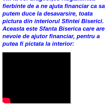
fierbinte de a ne ajuta financiar ca sa
putem duce la desavarsire, toata
pictura din interiorul Sfintei Biserici.
Aceasta este Sfanta Biserica care are
nevoie de ajutor financiar, pentru a
putea fi pictata la interior:
.