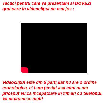
Tecuci,pentru care va prezentam si DOVEZI
graitoare in videoclipul de mai jos :
.
Videoclipul este din 5 parti,dar nu are o ordine
cronologica, ci l-am postat asa cum m-am
priceput eu,ca incepatoare in filmari cu telefonul.
Va multumesc mult!