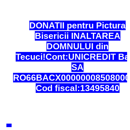
DONATII pentru Pictura
Bisericii INALTAREA
DOMNULUI din
Tecuci!Cont:UNICREDIT Ba
SA
RO66BACX00000008508000
Cod fiscal:13495840