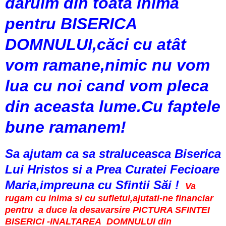
daruim din toata inima
pentru BISERICA
DOMNULUI,căci cu atât
vom ramane,nimic nu vom
lua cu noi cand vom pleca
din aceasta lume.Cu faptele
bune ramanem!
Sa ajutam ca sa straluceasca Biserica
Lui Hristos si a Prea Curatei Fecioare
Maria,impreuna cu Sfintii Săi !
Va
rugam cu inima si cu sufletul,ajutati-ne financiar
pentru a duce la desavarsire PICTURA SFINTEI
BISERICI -INALTAREA DOMNULUI din