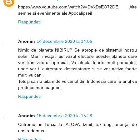
https://www.youtube.com/watch?v=DVxDsEO72DE Alte
semne si evenimente ale Apocalipsei!
Răspundeți
Anonim
14 decembrie 2020 la 14:06
Nimic de planeta NIBIRU? Se apropie de sistemul nostru
solar. Marii învățați au văzut efectele acestei planete care
vor fi in viitorul apropiat. Va afecta foarte mult pamantul,
unde vor fi cutremure devastatoare si se vor activa foarte
mulți vulcani.
Totuși sa nu uitam de vulcanul din Indonezia care la anul va
produce mari pagube
Răspundeți
Anonim
15 decembrie 2020 la 15:28
Cutremur in Turcia la IALOVA, Izmit, tekirdag, anunțat de
nostradamus...
Răspundeți