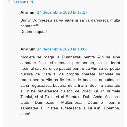
Răspunsuri
Anonim
14 decembrie 2020 la 17:27
Bunul Dumnezeu sa va ajute si sa va daruiasca multa
sanatate!!!
Doamne ajuta!
Anonim
14 decembrie 2020 la 18:04
Nicoleta se roaga la Dumnezeu pentru Alin sa aiba
sanatate fizica si mentala permanenta, sa fie iertat
neamul sau de orice pacate pentru ca Alin sa se poata
bucura de viata si de propria tinerete. Nicoleta se
roaga pentru Alin sa fie iertat de boala si neputinta si
sa-si regaseasca bucuria de a trai in deplina sanatate
si liniste sufleteasca cu toti cei dragi lui. In numele
Tatalui, si al Fiului si al Sfantului Duh, Amin! Asa sa-i
ajute Dumnezeu! Multumesc, Doamne pentru
sanatatea si linistea sufleteasca a lui Alin! Doamne,
ajuta!