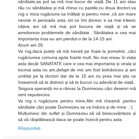
sănătate,sa pot sa mă mai bucur de viață..De 11 ani stau
rău cu sănătatea și mă chinui cu pastile,cu doua doctori,va
rog o mica rugăciune sa înălțați și pentru mine ,că am mare
nevoie in perioada asta..tot ce îmi doresc e sa mai trăiesc
câțiva ani să mă mai pot bucura de viață și să se
amelioreze problemele de sănătate ..Sănătatea e cea mai
importanta insa eu am pierdut-o de la 14-15 ani.
Acum am 26.
Va rog,daca puteți să mă treceți pe foaie la pomelnic ,căci
rugăciunea comuna ajuta foarte mult..Nu mai vreau în viața
asta decât SANATATE care e cea mai importanta și virala și
tocmai asta nu am,defapt de mic am fost bolnăvicios și am
umblat pe la doctori dar de la 15 ani nu prea mai știu ce
înseamnă să te distrezi și să te bucuri cu adevărat de viață..
Singura speranță mi-a rămas la Dumnezeu căci deseori mă
simt neputincios.
Va rog o rugăciune pentru mine,Alin mă cheamă ,pentru
sănătate căci poate Dumnezeu se va îndura și de mine ..:(
Mulțumesc din suflet și Dumnezeu să vă binecuvânteze și
să vă răsplătească daca se poate înzecit pentru asta.
Răspundeți