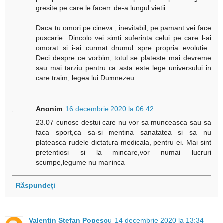
gresite pe care le facem de-a lungul vietii.
Daca tu omori pe cineva , inevitabil, pe pamant vei face
puscarie. Dincolo vei simti suferinta celui pe care l-ai
omorat si i-ai curmat drumul spre propria evolutie..
Deci despre ce vorbim, totul se plateste mai devreme
sau mai tarziu pentru ca asta este lege universului in
care traim, legea lui Dumnezeu.
Anonim
16 decembrie 2020 la 06:42
23.07 cunosc destui care nu vor sa munceasca sau sa
faca sport,ca sa-si mentina sanatatea si sa nu
plateasca rudele dictatura medicala, pentru ei. Mai sint
pretentiosi si la mincare,vor numai lucruri
scumpe,legume nu maninca
Răspundeți
Valentin Stefan Popescu
14 decembrie 2020 la 13:34