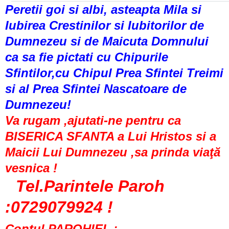
Peretii goi si albi, asteapta Mila si
Iubirea Crestinilor si Iubitorilor de
Dumnezeu si de Maicuta Domnului
ca sa fie pictati cu Chipurile
Sfintilor,cu Chipul Prea Sfintei Treimi
si al Prea Sfintei Nascatoare de
Dumnezeu!
Va rugam ,ajutati-ne pentru ca
BISERICA SFANTA a Lui Hristos si a
Maicii Lui Dumnezeu ,sa prinda viaţă
vesnica !
Tel.Parintele Paroh
:0729079924 !
Contul PAROHIEI :