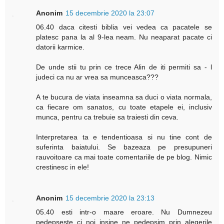
Anonim
15 decembrie 2020 la 23:07
06.40 daca citesti biblia vei vedea ca pacatele se
platesc pana la al 9-lea neam. Nu neaparat pacate ci
datorii karmice.
De unde stii tu prin ce trece Alin de iti permiti sa - l
judeci ca nu ar vrea sa munceasca???
A te bucura de viata inseamna sa duci o viata normala,
ca fiecare om sanatos, cu toate etapele ei, inclusiv
munca, pentru ca trebuie sa traiesti din ceva.
Interpretarea ta e tendentioasa si nu tine cont de
suferinta baiatului. Se bazeaza pe presupuneri
rauvoitoare ca mai toate comentariile de pe blog. Nimic
crestinesc in ele!
Anonim
15 decembrie 2020 la 23:13
05.40 esti intr-o maare eroare. Nu Dumnezeu
pedepseste ci noi insine ne pedepsim prin alegerile