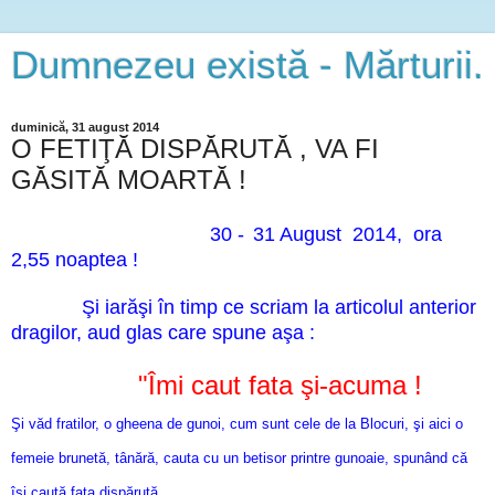
Dumnezeu există - Mărturii.
duminică, 31 august 2014
O FETIŢĂ DISPĂRUTĂ , VA FI
GĂSITĂ MOARTĂ !
30 -
31 August 2014, ora
2,55 noaptea !
Şi iarăşi în timp ce scriam la articolul anterior
dragilor, aud glas care spune aşa :
"Îmi caut fata şi-acuma !
Şi văd fratilor, o gheena de gunoi, cum sunt cele de la Blocuri, şi aici o
femeie brunetă, tânără, cauta cu un betisor printre gunoaie, spunând că
îşi caută fata dispărută.